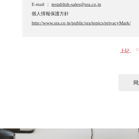
E-mail ：
testablish-sales@sra.co.jp
個人情報保護方針
http://www.sra.co.jp/public/sra/topics/privacyMark/
上記、「