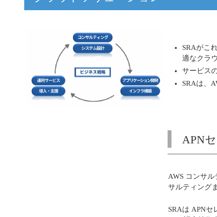
SRAが
適なクラ
サービスの提
SRAは、
APN
AWS コン
サルティング
SRAは AP