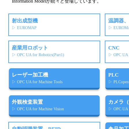
Information Modelが続々と登場しています。
射出成型機
温調器、
▷ EUROMAP
▷ EUROM
産業用ロボット
CNC
▷ OPC UA for Robotics(Part1)
▷ OPC UA f
レーザー加工機
PLC
▷ OPC UA for Machine Tools
▷ PLCopen
外観検査装置
カメラ（
▷ OPC UA for Machine Vision
▷ OPC UA f